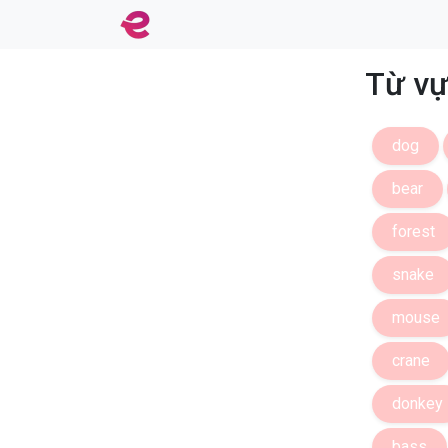
Từ vự
dog
bear
forest
snake
mouse
crane
donkey
bass