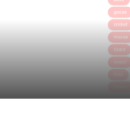
goose
cricket
moose
lizard
insect
toad
beaver