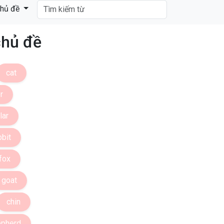
hủ đề
chủ đề
cat
r
lar
bbit
fox
goat
chin
epherd