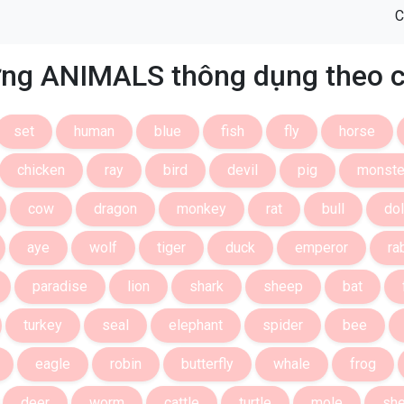
C
ng ANIMALS thông dụng theo 
set
human
blue
fish
fly
horse
chicken
ray
bird
devil
pig
monste
cow
dragon
monkey
rat
bull
dol
aye
wolf
tiger
duck
emperor
ra
paradise
lion
shark
sheep
bat
turkey
seal
elephant
spider
bee
eagle
robin
butterfly
whale
frog
deer
worm
cattle
turtle
mole
sh