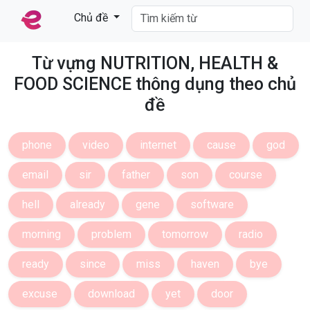
Chủ đề
Từ vựng NUTRITION, HEALTH &
FOOD SCIENCE thông dụng theo chủ
đề
phone
video
internet
cause
god
email
sir
father
son
course
hell
already
gene
software
morning
problem
tomorrow
radio
ready
since
miss
haven
bye
excuse
download
yet
door