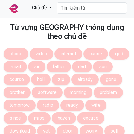
Chủ đề
Từ vựng GEOGRAPHY thông dụng
theo chủ đề
phone
video
internet
cause
god
email
sir
father
dad
son
course
hell
zip
already
gene
brother
software
morning
problem
tomorrow
radio
ready
wife
since
miss
haven
excuse
download
yet
door
worry
self