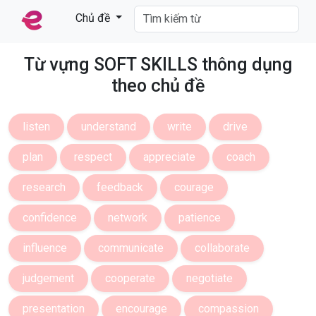
Chủ đề
Từ vựng SOFT SKILLS thông dụng
theo chủ đề
listen
understand
write
drive
plan
respect
appreciate
coach
research
feedback
courage
confidence
network
patience
influence
communicate
collaborate
judgement
cooperate
negotiate
presentation
encourage
compassion