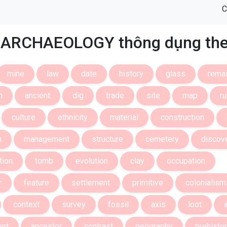
C
 ARCHAEOLOGY thông dụng the
mine
law
date
history
glass
rema
h
ancient
dig
trade
site
map
ru
culture
ethnicity
material
construction
n
management
structure
cemetery
discov
tion
tomb
evolution
clay
occupation
r
feature
settlement
primitive
colonialism
context
survey
fossil
axis
loot
nt
ancestor
contrast
geography
prehistor