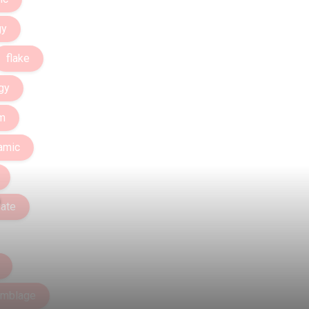
gy
flake
gy
m
amic
ate
mblage