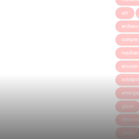
urn
archaeo
complex
mechani
erosion
extrapo
emerge
glaze
chronol
curate