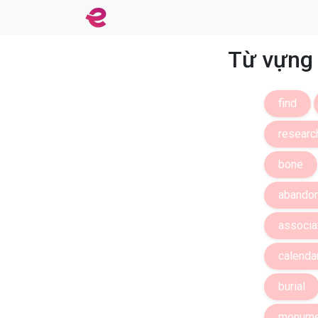
Từ vựng
find
researc
bone
abando
associa
calenda
burial
monume