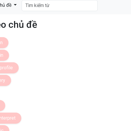
hủ đề
o chủ đề
in
in
profile
ery
interpret
ic