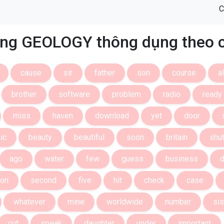
C
ng GEOLOGY thông dụng theo 
cause
sir
father
son
course
a
brother
software
problem
radio
ready
miss
haven
download
yet
door
ic
beauty
beautiful
soon
britain
shu
ago
water
few
guess
business
d
ion
second
five
hit
check
case
whatever
mine
worldwide
number
sis
cut
speak
daughter
under
important