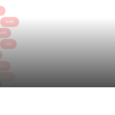
k
wish
ind
city
ble
book