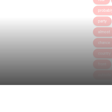
probabl
party
almost
chance
country
front
outside