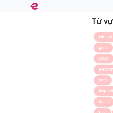
Từ vự
internet
gene
since
electron
both
inspect
death
four