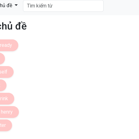
hủ đề
chủ đề
lready
self
t
rink
henry
ter