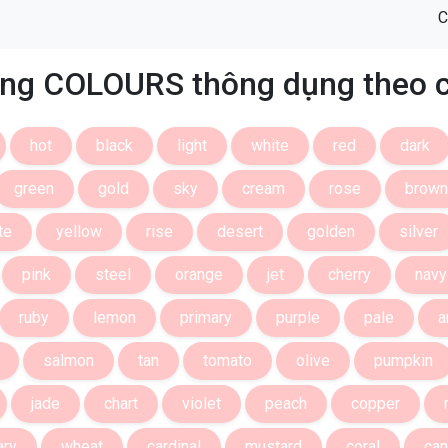
C
ng COLOURS thông dụng theo 
hot
black
light
white
red
dark
green
gold
sky
cream
rose
brown
te
yellow
rise
desert
golden
silver
pink
steel
orange
jet
cherry
navy
ruby
lemon
primary
purple
pale
a
salmon
tan
tomato
olive
pumpkin
jade
chart
violet
peach
copper
ary
wheat
cardinal
mustard
coral
ca