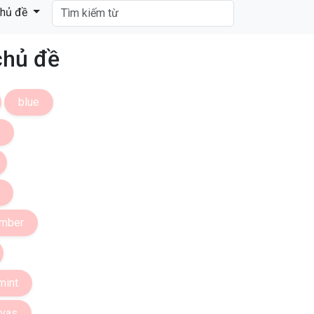
hủ đề
chủ đề
blue
mber
mint
nvas