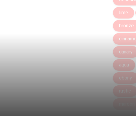
lime
bronze
cinnam
canary
aqua
ebony
rustic
maroon