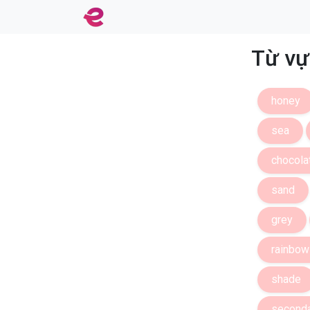
Từ vự
honey
sea
chocola
sand
grey
rainbow
shade
second