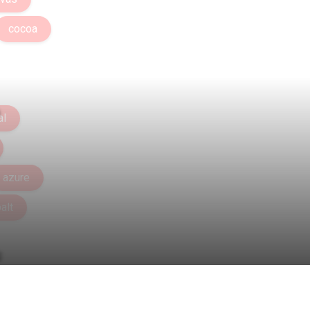
cocoa
al
azure
alt